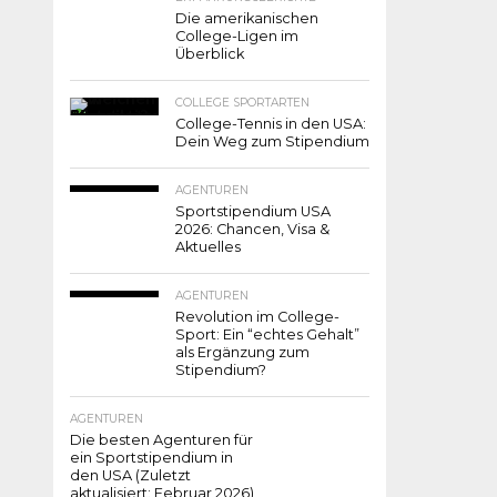
Die amerikanischen
College-Ligen im
Überblick
COLLEGE SPORTARTEN
College-Tennis in den USA:
Dein Weg zum Stipendium
AGENTUREN
Sportstipendium USA
2026: Chancen, Visa &
Aktuelles
AGENTUREN
Revolution im College-
Sport: Ein “echtes Gehalt”
als Ergänzung zum
Stipendium?
AGENTUREN
Die besten Agenturen für
ein Sportstipendium in
den USA (Zuletzt
aktualisiert: Februar 2026)