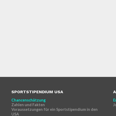
SPORTSTIPENDIUM USA
A
Chancenschätzung
E
Zahlen und Fakten
J
Voraussetzungen für ein Sportstipendium in den
USA