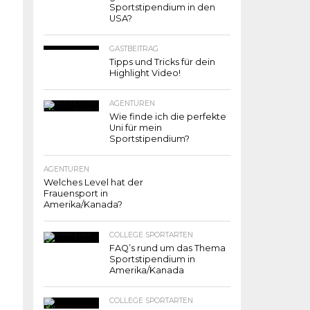
Sportstipendium in den
USA?
GASTBEITRAG
Tipps und Tricks für dein
Highlight Video!
AGENTUREN
Wie finde ich die perfekte
Uni für mein
Sportstipendium?
AGENTUREN
Welches Level hat der
Frauensport in
Amerika/Kanada?
COLLEGE SPORTARTEN
FAQ’s rund um das Thema
Sportstipendium in
Amerika/Kanada
COLLEGE SPORTARTEN