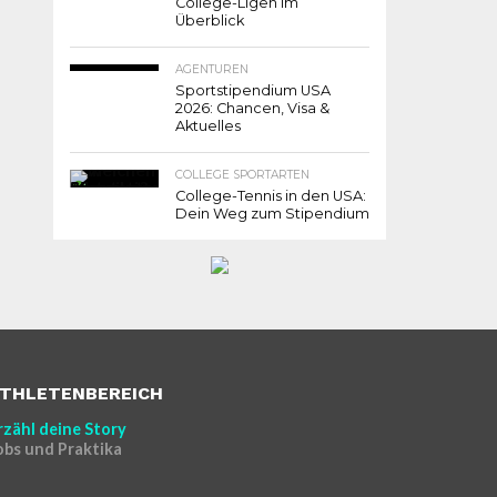
College-Ligen im
Überblick
AGENTUREN
Sportstipendium USA
2026: Chancen, Visa &
Aktuelles
COLLEGE SPORTARTEN
College-Tennis in den USA:
Dein Weg zum Stipendium
THLETENBEREICH
rzähl deine Story
obs und Praktika