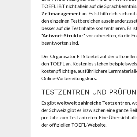
TOEFL iBT nicht allein auf die Sprachkenntn
Zeitmanagement
an. Es ist hilfreich, sich
den einzelnen Testbereichen auseinanderzusetz
besser auf die Testinhalte konzentrieren. Es is
“Antwort-Struktur”
vorzubereiten, da die Fra
beantworten sind.
Der Organisator ETS bietet auf der offiziel
den TOEFL an. Kostenlos stehen beispielswei
kostenpflichtige, ausführlichere Lernmateriali
Online-Vorbereitungskurs.
TESTZENTREN UND PRÜFUN
Es gibt
weltweit zahlreiche Testzentren
, w
der Schweiz gibt es inzwischen eine ganze Rei
pro Jahr zum Test antreten. Eine Übersicht a
der
offiziellen TOEFL-Website
.