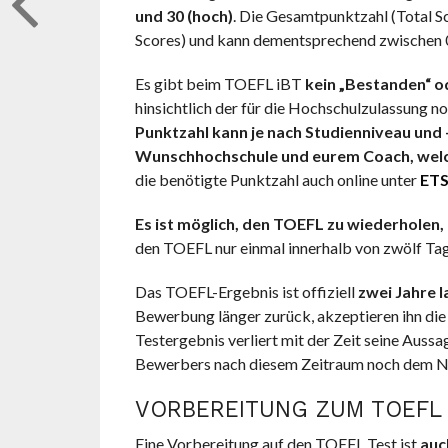
und 30 (hoch)
. Die Gesamtpunktzahl (Total S
Scores) und kann dementsprechend zwischen 0
Es gibt beim TOEFL iBT
kein „Bestanden“ o
hinsichtlich der für die Hochschulzulassung 
Punktzahl kann je nach Studienniveau und -
Wunschhochschule und eurem Coach, welch
die benötigte Punktzahl auch online unter
ETS
Es ist möglich, den TOEFL zu wiederholen
,
den TOEFL nur einmal innerhalb von zwölf Tag
Das TOEFL-Ergebnis ist offiziell
zwei Jahre l
Bewerbung länger zurück, akzeptieren ihn die
Testergebnis verliert mit der Zeit seine Auss
Bewerbers nach diesem Zeitraum noch dem Niv
VORBEREITUNG ZUM TOEFL
Eine Vorbereitung auf den TOEFL Test ist
auc