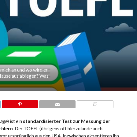
mich an und wo wird er
 Hause aus ablegen? Was
COMMENTS
uage
) ist ein
standardisierter Test zur Messung der
chlern
. Der TOEFL (übrigens oft hierzulande auch
t ursprünglich aus den USA. Inzwischen akzeptieren ihn