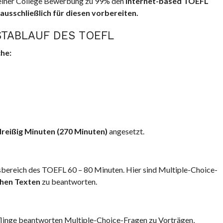
 deiner College Bewerbung zu 99% den
internet-based TOEFL
 ausschließlich für diesen vorbereiten.
TABLAUF DES TOEFL
he:
dreißig Minuten (270 Minuten)
angesetzt.
sbereich des TOEFL 60 – 80 Minuten. Hier sind Multiple-Choice-
hen Texten
zu beantworten.
üflinge beantworten Multiple-Choice-Fragen zu Vorträgen,