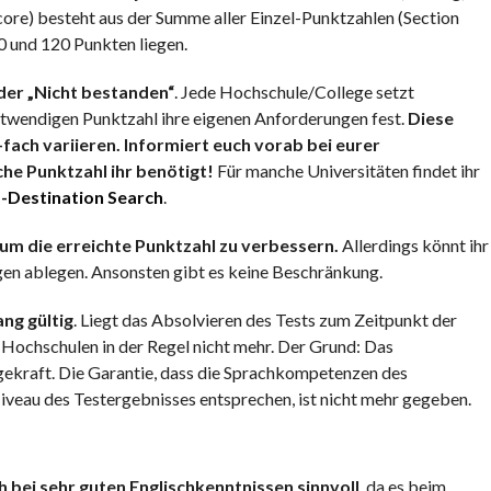
core) besteht aus der Summe aller Einzel-Punktzahlen (Section
 und 120 Punkten liegen.
der „Nicht bestanden“
. Jede Hochschule/College setzt
notwendigen Punktzahl ihre eigenen Anforderungen fest.
Diese
fach variieren. Informiert euch vorab bei eurer
e Punktzahl ihr benötigt!
Für manche Universitäten findet ihr
-Destination Search
.
 um die erreichte Punktzahl zu verbessern.
Allerdings könnt ihr
en ablegen. Ansonsten gibt es keine Beschränkung.
ang gültig
. Liegt das Absolvieren des Tests zum Zeitpunkt der
 Hochschulen in der Regel nicht mehr. Der Grund: Das
agekraft. Die Garantie, dass die Sprachkompetenzen des
eau des Testergebnisses entsprechen, ist nicht mehr gegeben.
h bei sehr guten Englischkenntnissen sinnvoll
, da es beim