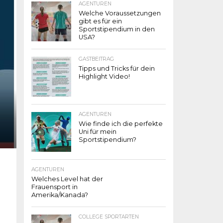
AGENTUREN
Welche Voraussetzungen
gibt es für ein
Sportstipendium in den
USA?
GASTBEITRAG
Tipps und Tricks für dein
Highlight Video!
AGENTUREN
Wie finde ich die perfekte
Uni für mein
Sportstipendium?
AGENTUREN
Welches Level hat der
Frauensport in
Amerika/Kanada?
COLLEGE SPORTARTEN