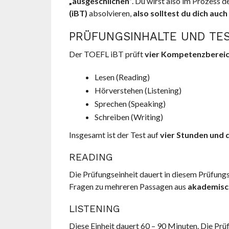
„ausgeschlichen“
. Du wirst also im Prozess
(iBT)
absolvieren,
also solltest du dich auch
PRÜFUNGSINHALTE UND TES
Der TOEFL iBT prüft
vier Kompetenzbereic
Lesen (Reading)
Hörverstehen (Listening)
Sprechen (Speaking)
Schreiben (Writing)
Insgesamt ist der Test auf
vier Stunden und 
READING
Die Prüfungseinheit dauert in diesem Prüfung
Fragen zu mehreren Passagen aus
akademisc
LISTENING
Diese Einheit dauert 60 – 90 Minuten. Die Pr