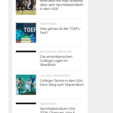
Interview mit Max Wilshrey
über sein Sportstipendium
in den USA!
AGENTUREN
Was genau ist der TOEFL-
Test?
ERFAHRUNGSBERICHTE
Die amerikanischen
College-Ligen im
Überblick
COLLEGE SPORTARTEN
College-Tennis in den USA:
Dein Weg zum Stipendium
AGENTUREN
Sportstipendium USA
2026: Chancen, Visa &