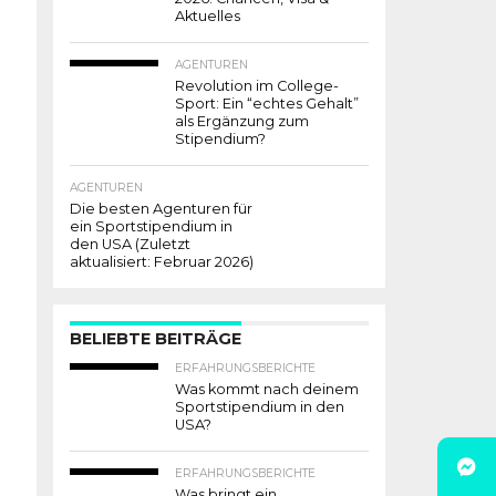
Aktuelles
AGENTUREN
Revolution im College-
Sport: Ein “echtes Gehalt”
als Ergänzung zum
Stipendium?
AGENTUREN
Die besten Agenturen für
ein Sportstipendium in
den USA (Zuletzt
aktualisiert: Februar 2026)
BELIEBTE BEITRÄGE
ERFAHRUNGSBERICHTE
Was kommt nach deinem
Sportstipendium in den
USA?
ERFAHRUNGSBERICHTE
Was bringt ein