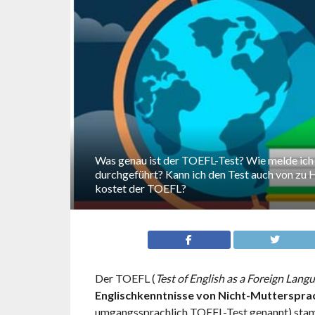
Was genau ist der TOEFL-Test? Wie melde ich 
durchgeführt? Kann ich den Test auch von zu
kostet der TOEFL?
Der TOEFL (
Test of English as a Foreign Lang
Englischkenntnisse von Nicht-Mutterspra
umgangssprachlich TOEFL-Test genannt) stamm