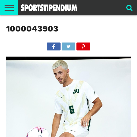
SPORTARTEN
1000043903
SPORTSTIPENDIUM
ATHLETENBEREICH
USA