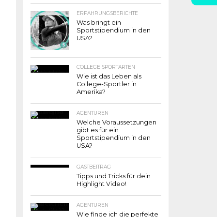
ERFAHRUNGSBERICHTE
Was bringt ein
Sportstipendium in den
USA?
COLLEGE SPORTARTEN
Wie ist das Leben als
College-Sportler in
Amerika?
AGENTUREN
Welche Voraussetzungen
gibt es für ein
Sportstipendium in den
USA?
GASTBEITRAG
Tipps und Tricks für dein
Highlight Video!
AGENTUREN
Wie finde ich die perfekte