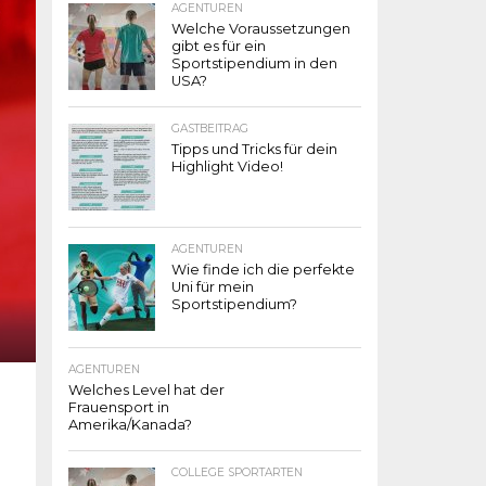
AGENTUREN
Welche Voraussetzungen
gibt es für ein
Sportstipendium in den
USA?
GASTBEITRAG
Tipps und Tricks für dein
Highlight Video!
AGENTUREN
Wie finde ich die perfekte
Uni für mein
Sportstipendium?
AGENTUREN
Welches Level hat der
Frauensport in
Amerika/Kanada?
COLLEGE SPORTARTEN