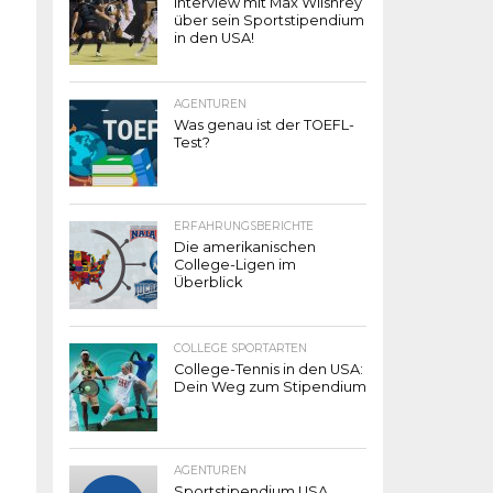
Interview mit Max Wilshrey
über sein Sportstipendium
in den USA!
AGENTUREN
Was genau ist der TOEFL-
Test?
ERFAHRUNGSBERICHTE
Die amerikanischen
College-Ligen im
Überblick
COLLEGE SPORTARTEN
College-Tennis in den USA:
Dein Weg zum Stipendium
AGENTUREN
Sportstipendium USA