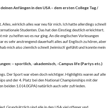
 deinen Anfängen in den USA – dem ersten College Tag /
les, wirklich alles war neu für mich. Ich hatte allerdings schnell
rnationale Studenten. Das hat den Einstieg deutlich erleichtert.
mir zu helfen wo es nur ging. An die englischen Vorlesungen
 es sehr anstrengend dauerhaft alles auf Englisch zu hören, aber
hab mich also ziemlich schnell ‚heimisch‘ gefühlt und konnte mein
ungen: – sportlich, -akademisch, -Campus life (Partys etc.)
egs. Der Sport war eben doch wichtiger. Highlights waren auf alle
ips und der 4. Platz bei den National Championships mit der
 beiden 1.0 (4.0GPA) natürlich auch sehr zufrieden.
ed. Grundsätzlich sind alle in den USA viel offener und