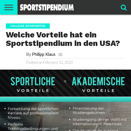
SPORTARTEN
SPORTSTIPENDIUM
ATHLETENBEREICH
COLLEGE SPORTARTEN
USA
Welche Vorteile hat ein
Sportstipendium in den USA?
By
Philipp Klaus
Posted on
February 12, 2023